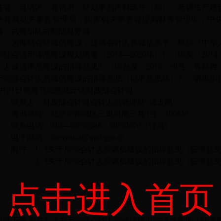
各省、自治区、直辖市、计划单列市财政厅（局），新疆生产建
央直属机关事务管理局，国家机关事务管理局财务管理司，中
局，武警部队后勤部财务局：
为推动会计诚信建设，提高会计人员诚信水平，根据《中华
《社会信用体系建设规划纲要（2014—2020年）》（国发〔201
个人诚信体系建设的指导意见》（国办发〔2016〕98号）等精
于加强会计人员诚信建设的指导意见（征求意见稿）》。请组织征
7月21日前将书面意见反馈财政部会计司。
联系人：财政部会计司会计人员管理处 沈玉凯
通讯地址：北京市西城区三里河南三巷3号，100820
联系电话：010—68552546、68552670（传真）
电子邮箱：shenyukai@mof.gov.cn
附件：1.《关于加强会计人员诚信建设的指导意见（征求意
2.《关于加强会计人员诚信建设的指导意见（征求意见
点击进入首页
财政部办
2017年6
附件下载:
附件1.《关于加强会计人员诚信建设的指导意见（征求意见