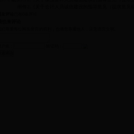
附件2.《关于会计人员诚信建设的指导意见（征求意见稿）
网友评论
已有
0
条评论
我也来评论
我们尊重每位网友发言的权利，也请您尊重他人，注意语言文明。
用户名：
验证码：