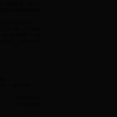
设兵团财务局，中共中
央军委后勤保障部财务
人民共和国会计法》、
4〕21号）和《关于加强
神，我们研究起草了《关
求意见，并于2017年
见稿）》
稿）》起草说明
公厅
月9日
稿）》.doc