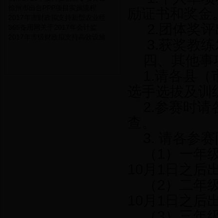
徐州市出台PPP项目实施流程
励证书和奖金
2017年市财政拟支持新型农业经
2.团体奖
365备用网关于2017年会计监
2017年市级财政拟支持高效设施
3.获奖教
四、其他事
1.请各县
选手选拔及训
2.参赛时
查。
3. 请各
（1）一年级
10月1日之后
（2）二年级
10月1日之后
（3）三年级