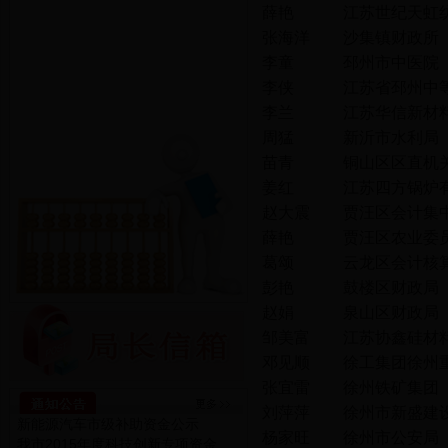
薛艳
江苏世纪天虹
张海洋
沙集镇财政所
李童
邳州市中医院
李侠
江苏省邳州中
李兰
江苏华信新材
周猛
新沂市水利局
苗青
铜山区区直机
姜红
江苏四方锅炉
赵大震
贾汪区会计集
薛艳
贾汪区农业委
葛颂
云龙区会计核
彭艳
鼓楼区财政局
赵娟
泉山区财政局
邹美富
江苏协鑫硅材
邓见顺
徐工集团徐州
张宜雷
徐州铁矿集团
刘萍萍
徐州市新盛建
新能源汽车市级补助资金公示
杨家旺
徐州市公安局
我市2015年度科技创新专项资金