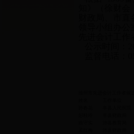
知》（徐财会
财政局、市直
领导小组办公
先进会计工作
公示时间：20
监督电话：051
徐州市先进会计工作者候
姓名
工作单位
孙春花
丰县人民医院
彭桂玲
丰县财政局
燕守实
沛县教育局
孟红梅
沛县财政局