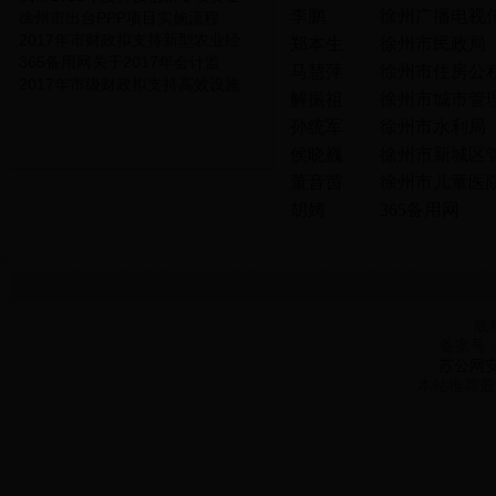
李鹏
徐州广播电视
徐州市出台PPP项目实施流程
2017年市财政拟支持新型农业经
郑本生
徐州市民政局
365备用网关于2017年会计监
马慧萍
徐州市住房公
2017年市级财政拟支持高效设施
解振祖
徐州市城市管
孙统军
徐州市水利局
侯晓巍
徐州市新城区
董音茵
徐州市儿童医
胡娉
365备用网
版
备案号
苏公网安备
本站推荐最佳