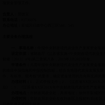
项资金管理工作。
负责人
：屈德宝
联系电话
：83736076
办公地址：
新城区行政中心西三区544、545
主要业务办理流程
一、事项名称：
申报
中央财政现代农业生产发展资金项
设定依据：
省财政厅《江苏省实施
<
中央财政现代农业生
财规〔
2013
〕
4
号
)
第二章第八条，
2013
年
3
月
28
日
印发。
申请条件：
凡需申报中央财政现代农业生产发展资金项
的项目申报指南和申报控制指标，结合当地现代农业发展实际
作、有标准、能考核”的要求，确定资金使用的方向和支持的
办理材料：
1
．正式申报文件；
2
．《江苏省
XX
区
201X-2
划》；
3
．《江苏省
XX
区
201X
年中央财政现代农业生产发展项
办理地点：
市财政局农业处，具体地址：徐州市新城区
办理时间：
市财政局农业处在收到各区上报材料后
(
各区
日内汇总正式行文报省。