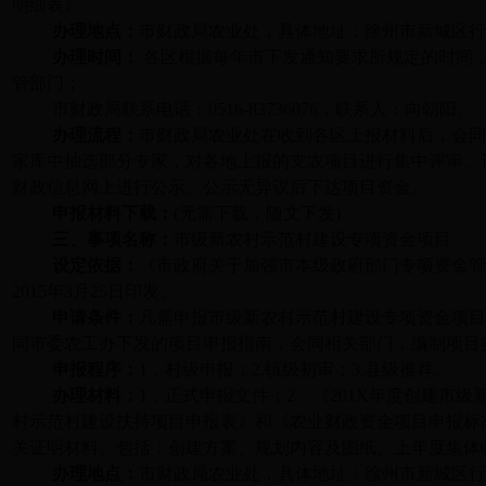
明细表》
办理地点：
市财政局农业处，具体地址：徐州市新城区
办理时间：
各区根据每年市下发通知要求所规定的时间
管部门；
市财政局联系电话：
0516-83736076
，联系人：向朝阳。
办理流程：
市财政局农业处在收到各区上报材料后，会
家库中抽选部分专家，对各地上报的支农项目进行集中评审。
财政信息网上进行公示。公示无异议后下达项目资金。
申报材料下载：
(
无需下载，随文下发
)
三、事项名称：
市级新农村示范村
建设专项资金项目
设定依据：
《市政府关于加强市本级政府部门专项资金
2015
年
3
月
25
日
印发。
申请条件：
凡需申报市级新农村示范村建设专项资金项
同市委农工办下发的项目申报指南，会同相关部门，编制项目
申报程序：
1
．村级申报；
2.
镇级初审；
3.
县级推荐。
办理材料：
1
．正式申报文件；
2
．《
201X
年度创建市级
村示范村建设扶持项目申报表》和《农业财政资金项目申报标
关证明材料。包括：创建方案、规划内容及图纸、上年度集体
办理地点：
市财政局农业处，具体地址：徐州市新城区