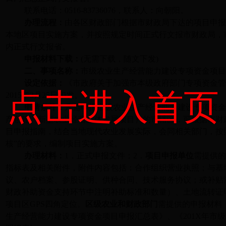
联系电话：
0516-83736076
，联系人：向朝阳。
办理流程：
由各区财政部门根据市财政局下达的项目申
本地区项目实施方案，并按照规定时间正式行文报市财政局，
内正式行文报省。
申报材料下载：
(
无需下载，随文下发
)
二、事项名称：
市级
农业生产经营能力建设专项资金项
设定依据：
《市政府关于加强市本级政府部门专项资金
点击进入首页
2015
年
3
月
25
日
印发。
申请条件：
凡需申报市级农业生产经营能力建设专项资
产创建、新型农业经营主体发展项目）的市辖区，可根据市财
目申报指南，结合当地现代农业发展实际，会同相关部门，按
核”的要求，编制项目实施方案。
办理材料：
1
．正式申报文件；
2
．
项目申报单位
需提供
指标表及相关附件，附件内容包括：合作组织营业执照；与基
议、农户档案、参股证明、供种合同、技术服务协议；或补贴
财政补助资金支持环节中注明补助标准和数量）、土地流转证
项目区
GPS
四角定位。
区级农业和财政部门
需提供的申报材料
生产经营能力建设专项资金项目申报汇总表》、《
201X
年市级