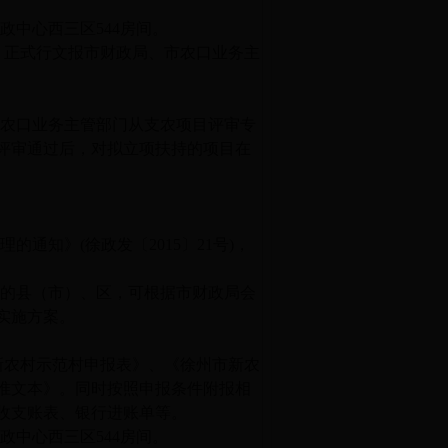
行政中心西三区
544
房间。
，正式行文报市财政局、市农口业务主
同农口业务主管部门从支农项目评审专
评审通过后，对拟立项扶持的项目在
管理的通知》
(
徐政发〔
2015
〕
21
号
)
，
目的县（市）、区，可根据市财政局会
实施方案。
新农村示范村申报表》、《徐州市新农
准文本》。同时按照申报条件附报相
收支账表、银行进账单等。
行政中心西三区
544
房间。