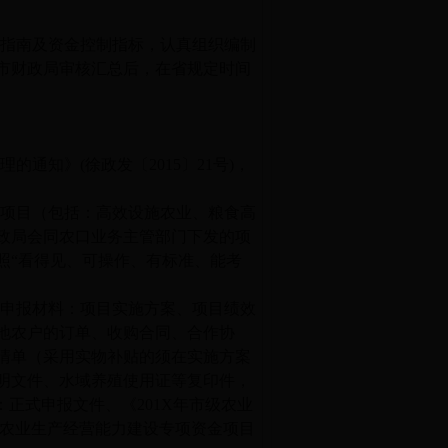
报指南及资金控制指标，认真组织编制
市财政局审核汇总后，在省规定时间
目
管理的通知》
(
徐政发〔
2015
〕
21
号
)
，
金项目（包括：高效设施农业、粮食高
政局会同农口业务主管部门下发的项
照“看得见、可操作、有标准、能考
的申报材料：项目实施方案、项目绩效
地农户的订单、收购合同、合作协
清单（采用实物补贴的须在实施方案
明文件、水域养殖使用证等复印件，
：正式申报文件、《
201X
年市级农业
农业生产经营能力建设专项资金项目