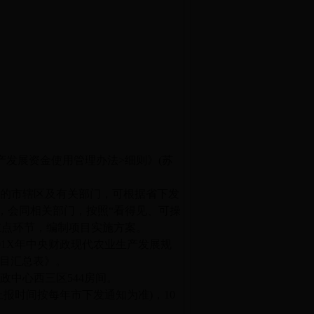
目
产发展资金使用管理办法
>
细则》
(
苏
目的市辖区及有关部门，可根据省下发
，会同相关部门，按照“看得见、可操
重点环节，编制项目实施方案。
01X
年中央财政现代农业生产发展规
目汇总表》。
行政中心西三区
544
房间。
上报时间按每年市下发通知为准
)
，
10