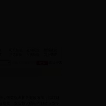
局长信箱
咨询问答
投诉建议
众
与
意见征集
在线访谈
网上调查
高级搜索
作，研究提出相关财政政策；拟订财
政扶贫、农业救灾防灾等财政支农专