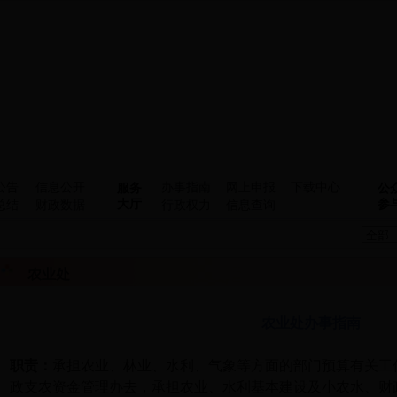
公告
信息公开
办事指南
网上申报
下载中心
服务
公
大厅
参
总结
财政数据
行政权力
信息查询
农业处
农业处办事指南
职责：
承担农业、林业、水利、气象等方面的部门预算有关工
政支农资金管理办去，承担农业、水利基本建设及小农水、财