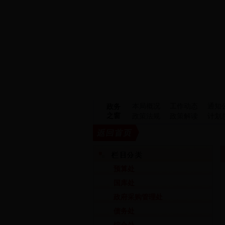
本局概况
工作动态
通知
政务
之窗
政策法规
政策解读
计划
预算处
国库处
政府采购管理处
债务处