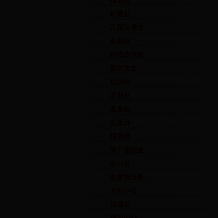
综合处
经建处
工贸发展处
金融处
行政政法处
教科文处
社保处
农业处
基层处
农发办
绩效处
资产管理处
会计处
监督检查处
支付中心
法规处